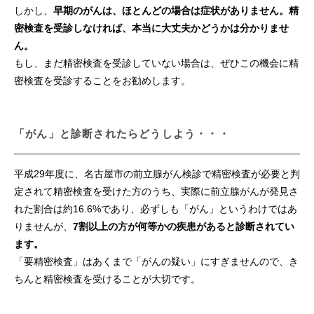
しかし、
早期のがんは、ほとんどの場合は症状がありません。精
密検査を受診しなければ、本当に大丈夫かどうかは分かりませ
がん患者の支援
ん。
もし、まだ精密検査を受診していない場合は、ぜひこの機会に精
アクセシビリティについて
密検査を受診することをお勧めします。
個人情報の取り扱いについて
「がん」と診断されたらどうしよう・・・
ご意見・お問い合わせ
免責事項について
平成29年度に、名古屋市の前立腺がん検診で精密検査が必要と判
定されて精密検査を受けた方のうち、実際に前立腺がんが発見さ
れた割合は約16.6%であり、必ずしも「がん」というわけではあ
りませんが、
7割以上の方が何等かの疾患があると診断されてい
ます。
「要精密検査」はあくまで「がんの疑い」にすぎませんので、き
ちんと精密検査を受けることが大切です。