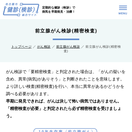
定期的な健診（検診）で
病気を早期発見・治療！
トップページへ
前立腺がん検診(精密検査)
生年月日と性別から調べる
トップページ
／
がん検診
／
前立腺がん検診
／ 前立腺がん検診(精密検
査)
がん検診
国民健康保険特定健康診査
がん検診で「要精密検査」と判定された場合は、「がんの疑いを
含め、異常(病気)がありそう」と判断されたことを意味します。
後期高齢者医療健康診査
より詳しい検査(精密検査)を行い、本当に異常があるかどうかを
調べる必要があります。
骨粗しょう症検診
早期に発見できれば、がんは決して怖い病気ではありません。
「精密検査が必要」と判定されたら必ず精密検査を受けましょ
歯周疾患検診
う。
もの忘れ検診