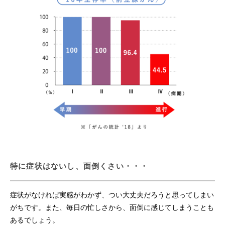
ピロリ菌検査
胃がんリスク検査
30・35健診
腹部超音波スクリーニング検査
よくあるご質問
がん検診の電話予約はこちら
特に症状はないし、面倒くさい・・・
国保特定健診の電話予約はこちら
症状がなければ実感がわかず、つい大丈夫だろうと思ってしまい
後期高齢者医療健康診査の電話予約はこちら
がちです。また、毎日の忙しさから、面倒に感じてしまうことも
あるでしょう。
名古屋市公式web