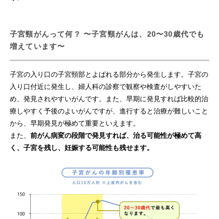
ピロリ菌検査
子宮頸がんって何？ 〜子宮頸がんは、20〜30歳代でも
胃がんリスク検査
増えています〜
30・35健診
子宮の入り口の子宮頸部とよばれる部分から発生します。子宮の
入り口付近に発生し、婦人科の診察で観察や検査がしやすいた
腹部超音波スクリーニング検査
め、発見されやすいがんです。また、早期に発見すれば比較的治
療しやすく予後のよいがんですが、進行すると治療が難しいこと
よくあるご質問
から、早期発見が極めて重要といえます。
また、
前がん病変の段階で発見すれば、治る可能性が極めて高
がん検診の電話予約はこちら
く、子宮を残し、妊娠する可能性も残せます。
国保特定健診の電話予約はこちら
後期高齢者医療健康診査の電話予約はこちら
名古屋市公式web