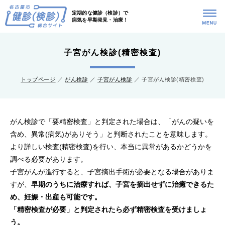
定期的な健診（検診）で
病気を早期発見・治療！
トップページへ
子宮がん検診(精密検査)
生年月日と性別から調べる
トップページ
／
がん検診
／
子宮がん検診
／ 子宮がん検診(精密検査)
がん検診
国民健康保険特定健康診査
がん検診で「要精密検査」と判定された場合は、「がんの疑いを
含め、異常(病気)がありそう」と判断されたことを意味します。
後期高齢者医療健康診査
より詳しい検査(精密検査)を行い、本当に異常があるかどうかを
調べる必要があります。
骨粗しょう症検診
子宮がんが進行すると、子宮摘出手術が必要となる場合がありま
すが、
早期のうちに治療すれば、子宮を摘出せずに治癒できるた
歯周疾患検診
め、妊娠・出産も可能です。
「精密検査が必要」と判定されたら必ず精密検査を受けましょ
もの忘れ検診
う。